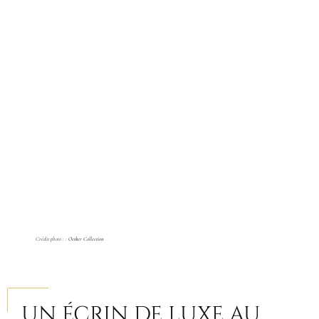
Crédit photo : :
Oetker Collection
UN ÉCRIN DE LUXE AU