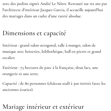
avec des jardins signés André Le Nôtre. Restauré sur six ans par
l’architecte d’intérieur Jacques Garcia, il accueille aujourd’hui
des mariages dans un cadre d’une rareté absolue.
Dimensions et capacité
Intérieur : grand salon octogonal, salle à manger, salon de
musique avec boiseries, bibliothèque, hall en pierre et grand
escalier.
Extérieur : 75 hectares de parc à la française, deux lacs, une
orangerie et une serre.
Capacité : de 80 personnes (château seul) à 300 invités (avec les
anciennes écuries).
Mariage intérieur et extérieur