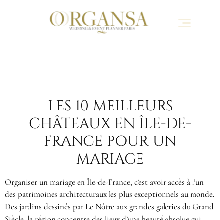
LES 10 MEILLEURS
CHÂTEAUX EN ÎLE-DE-
FRANCE POUR UN
MARIAGE
Organiser un mariage en Île-de-France, c’est avoir accès à l’un
des patrimoines architecturaux les plus exceptionnels au monde.
Des jardins dessinés par Le Nôtre aux grandes galeries du Grand
Siècle, la région concentre des lieux d’une beauté absolue qui